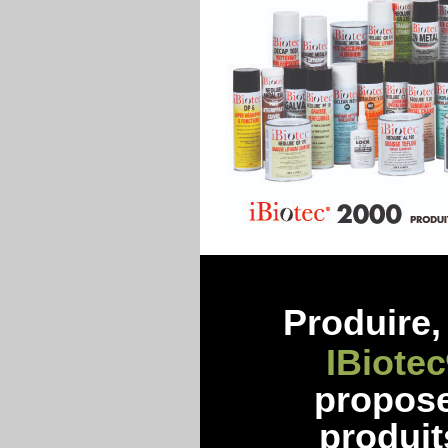
Produire, 
IBiotec
propos
produit