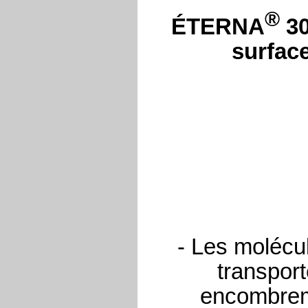
®
ÉTERNA
30
surfac
- Les molécul
transporte
encombreme