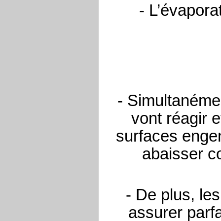
- L’évapora
- Simultanémen
vont réagir 
surfaces engen
abaisser co
- De plus, le
assurer parfa