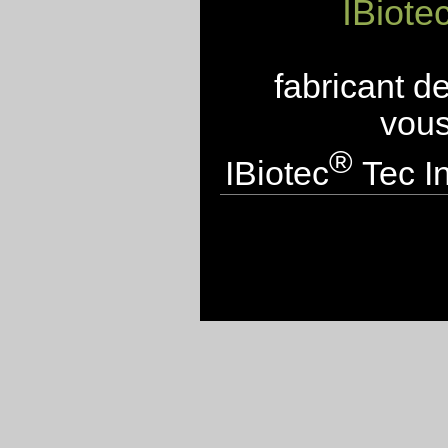
IBiote
fabricant d
vous
®
IBiotec
Tec In