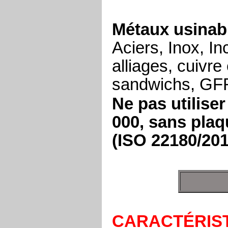
Métaux usinab
Aciers, Inox, I
alliages, cuivr
sandwichs, G
Ne pas utiliser
000, sans pla
(ISO 22180/201
CARACTÉRIST