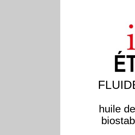
FLUID
huile d
biostab