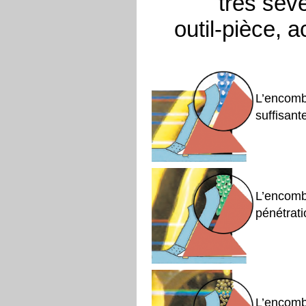
très sévè
outil-pièce, 
L’encomb
suffisant
L’encombr
pénétrati
L’encombr