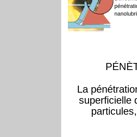
pénétrati
nanolubri
PÉNÈT
La pénétration
superficielle
particules